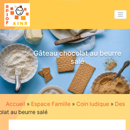
Aller
au
contenu
Gâteau chocolat au beurre
salé
Accueil
»
Espace Famille
»
Coin ludique
»
Des
lat au beurre salé